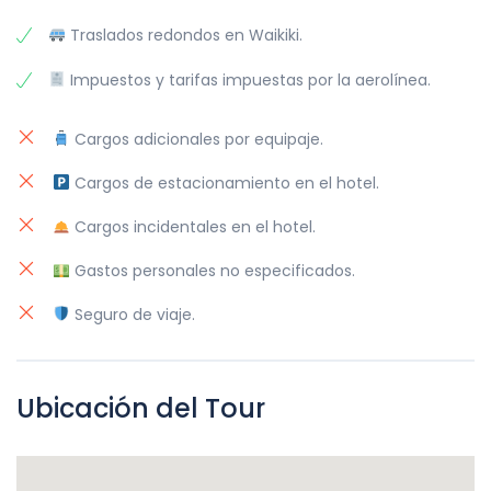
BENEFICIOS DEL HOTEL
Self-parking: $69 más impuestos por
Traslados redondos en Waikiki.
día.
Disfruta de las espectaculares vistas del
resort.
Impuestos y tarifas impuestas por la aerolínea.
Valet parking: $79 más impuestos por
día.
Viernes de Fuegos Artificiales: Cada viernes
Cargos adicionales por equipaje.
por la noche, espectáculo de fuegos
artificiales.
Cargos de estacionamiento en el hotel.
Promociones Especiales: Aplicables con tu
Cargos incidentales en el hotel.
selección de habitación.
Gastos personales no especificados.
Seguro de viaje.
Ubicación del Tour