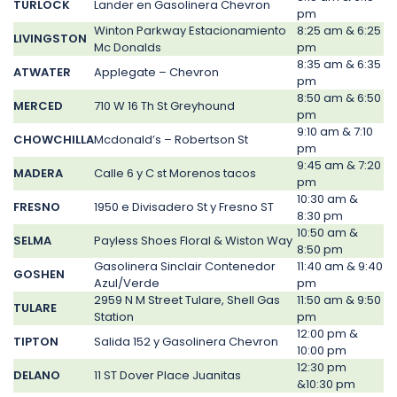
TURLOCK
Lander en Gasolinera Chevron
pm
Winton Parkway Estacionamiento
8:25 am & 6:25
LIVINGSTON
Mc Donalds
pm
8:35 am & 6:35
ATWATER
Applegate – Chevron
pm
8:50 am & 6:50
MERCED
710 W 16 Th St Greyhound
pm
9:10 am & 7:10
CHOWCHILLA
Mcdonald’s – Robertson St
pm
9:45 am & 7:20
MADERA
Calle 6 y C st Morenos tacos
pm
10:30 am &
FRESNO
1950 e Divisadero St y Fresno ST
8:30 pm
10:50 am &
SELMA
Payless Shoes Floral & Wiston Way
8:50 pm
Gasolinera Sinclair Contenedor
11:40 am & 9:40
GOSHEN
Azul/Verde
pm
2959 N M Street Tulare, Shell Gas
11:50 am & 9:50
TULARE
Station
pm
12:00 pm &
TIPTON
Salida 152 y Gasolinera Chevron
10:00 pm
12:30 pm
DELANO
11 ST Dover Place Juanitas
&10:30 pm