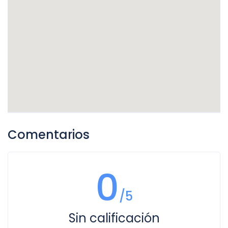
"Grand Nile Tower hotel Cairo"
Pirámide Escalonada es considerada el
primer gran monumento de piedra
"Grand Nile Tower exterior"
construido en Egipto y representa un
importante avance en la evolución de las
"Grand Nile Tower room"
pirámides.
#### Luxor (Cruceros)
Regreso al Hotel y Alojamiento:
Después de un día lleno de descubrimientos y
Crucero Princess Sarah ****
aprendizajes, regresaremos al hotel en El Cairo. La
Comentarios
noche es libre para descansar y disfrutar de las
"Princess Sarah Nile cruise"
instalaciones del hotel. Podrán optar por una
cena en alguno de los restaurantes del hotel o
"Princess Sarah cruise ship"
explorar la vida nocturna de la ciudad, probando
0
la cocina local y disfrutando del ambiente
"Princess Sarah cabin"
egipcio.
/5
Sin calificación
Crucero Solaris II ****