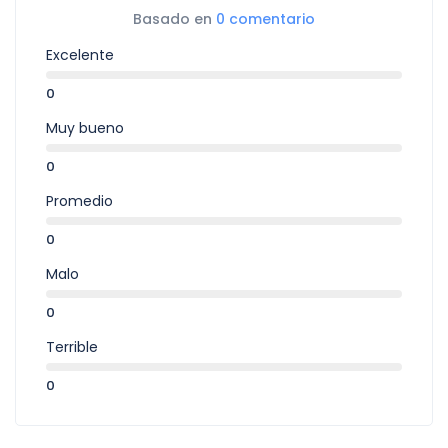
Basado en
0 comentario
"Solaris II Nile cruise"
Excelente
"Solaris II cruise ship"
0
"Solaris II cabin"
Muy bueno
0
Promedio
Crucero Tuya Nile ****
0
"Tuya Nile cruise"
Malo
"Tuya cruise ship"
0
"Tuya Nile cabin"
Terrible
0
Crucero Royal Esadora ****