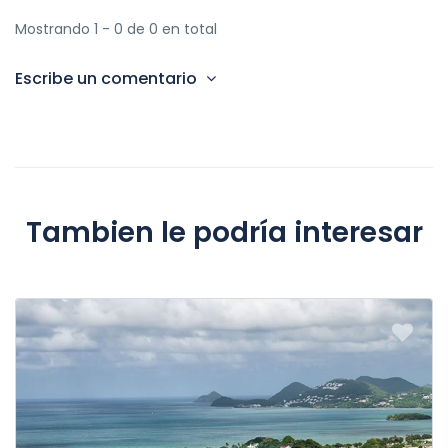
Mostrando 1 - 0 de 0 en total
"Royal Esadora Nile cruise"
"Royal Esadora cruise ship"
Escribe un comentario
"Royal Esadora cabin"
Crucero Blue Shadow ****
Tambien le podría interesar
"Blue Shadow Nile cruise"
"Blue Shadow cruise ship"
"Blue Shadow cabin"