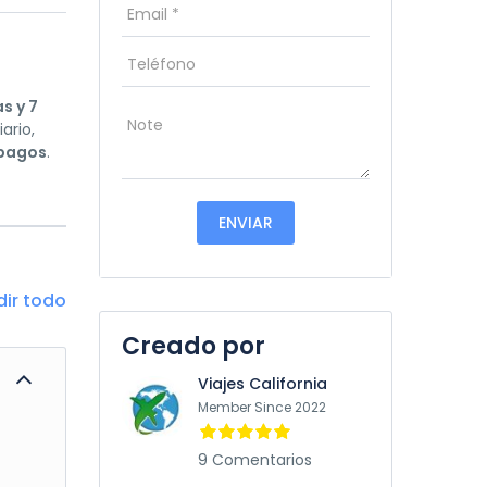
as y 7
ario,
 pagos
.
dir todo
Creado por
Viajes California
Member Since 2022
9 Comentarios