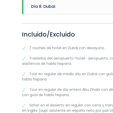
Por la noche salida a las 19:30 horas visita opc
Corniche, visitando el mercado más antiguo de
ubica en el emirato de Abu Dhabi en la fron
bordo de un Dhow tradicional, navegando dos h
Día 8: Dubai
conocido como el “Mercado de Al Arsa”. Luego
cuatro mil años y se considera una parte funda
llevará a lo largo de la bahía apreciando todos
más conocido como el “Mercado Azul” con su t
conocida como la “Ciudad Jardín” se está des
impresionante Dubai Eye. Regreso al hotel.
Desayuno. Check out y traslado al aeropuerto.
Regreso a Dubai. Alojamiento.
años. Sus atractivos incluyen el Museo Nacional
varios fuertes restaurados y el sitio arqueoló
Hafeet, una cadena de montañas que superan l
Incluido/Excluido
aguas minerales en la base. Almuerzo en hote
datileras y el sistema de riego llamado Falaj
Dubai. Alojamiento.
7 noches de hotel en Dubái con desayuno.
Traslados del aeropuerto–hotel– aeropuerto, c
asistencia de habla hispana.
Tour en regular de medio día en Dubai con guí
habla hispana.
Tour en regular de día entero Abu Dhabi con a
con guía de habla hispana.
Safari en el desierto en regular con cena y tra
en inglés (supl. asistente en españo neto por pax U