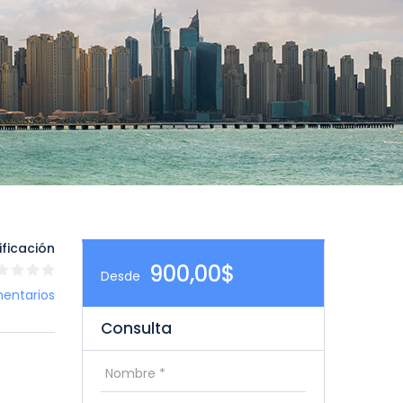
ificación
900,00$
Desde
entarios
Consulta