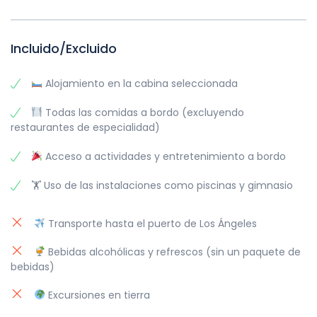
Las tarifas están sujetas a cambios y
disponibilidad sin previo aviso.
Incluido/Excluido
Depósitos no reembolsables después del 31
de octubre de 2024.
Los impuestos portuarios son de $156.08 USD
Alojamiento en la cabina seleccionada
por persona.
Todas las comidas a bordo (excluyendo
restaurantes de especialidad)
Acceso a actividades y entretenimiento a bordo
🏋️ Uso de las instalaciones como piscinas y gimnasio
Transporte hasta el puerto de Los Ángeles
Bebidas alcohólicas y refrescos (sin un paquete de
bebidas)
Excursiones en tierra